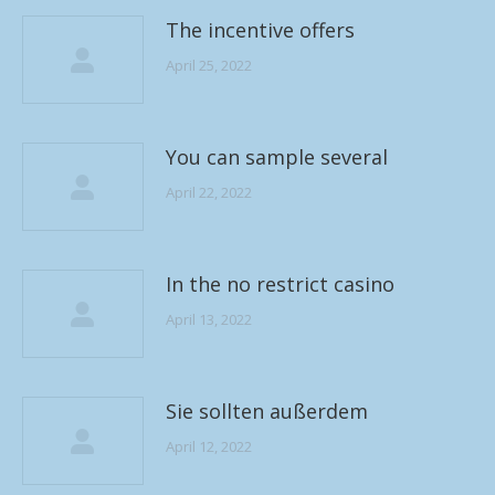
The incentive offers
April 25, 2022
You can sample several
April 22, 2022
In the no restrict casino
April 13, 2022
Sie sollten außerdem
April 12, 2022