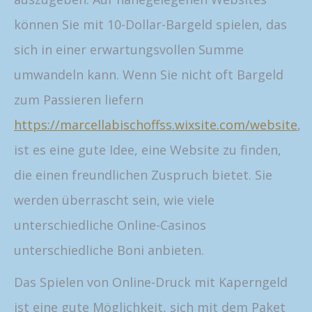
können Sie mit 10-Dollar-Bargeld spielen, das
sich in einer erwartungsvollen Summe
umwandeln kann. Wenn Sie nicht oft Bargeld
zum Passieren liefern
https://marcellabischoffss.wixsite.com/website
,
ist es eine gute Idee, eine Website zu finden,
die einen freundlichen Zuspruch bietet. Sie
werden überrascht sein, wie viele
unterschiedliche Online-Casinos
unterschiedliche Boni anbieten.
Das Spielen von Online-Druck mit Kaperngeld
ist eine gute Möglichkeit, sich mit dem Paket