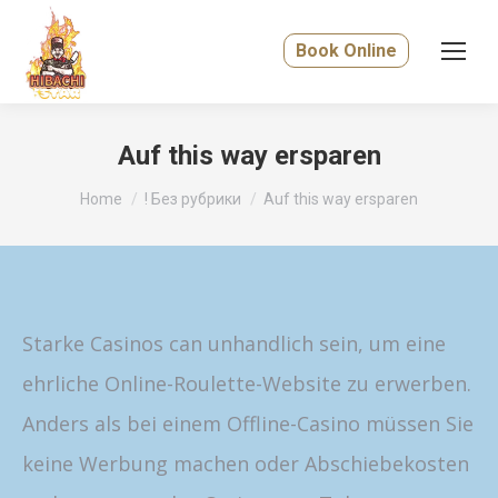
Book Online
Auf this way ersparen
You are here:
Home
! Без рубрики
Auf this way ersparen
Starke Casinos can unhandlich sein, um eine
ehrliche Online-Roulette-Website zu erwerben.
Anders als bei einem Offline-Casino müssen Sie
keine Werbung machen oder Abschiebekosten